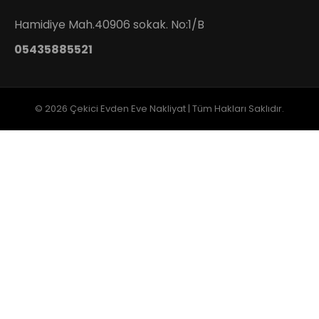
Hamidiye Mah.40906 sokak. No:1/B
05435885521
© 2026 Çekici Evden Eve Nakliyat | Tüm Hakları Saklıdır.