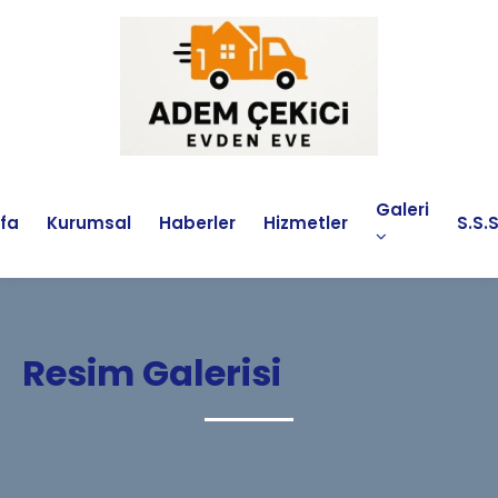
Galeri
fa
Kurumsal
Haberler
Hizmetler
S.S.S
Resim Galerisi